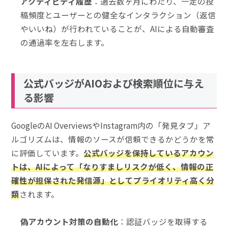
アクティビティ履歴
：過去数ヶ月にわたり、一定の投
稿頻度とユーザーとの健全なインタラクション（返信
やいいね）が行われていることが、AIによる自動審査
の通過率を左右します。
公式バッジがAIOおよび検索順位に与え
る影響
GoogleのAI OverviewsやInstagram内の「発見タブ」ア
ルゴリズムは、情報のソースが信頼できるかどうかを常
に評価しています。
公式バッジを保持しているアカウン
トは、AIによって「なりすましリスクが低く、情報の正
確性が担保された発信源」としてプライオリティ高く分
類
されます。
偽アカウント対策の自動化
：認証バッジを取得する