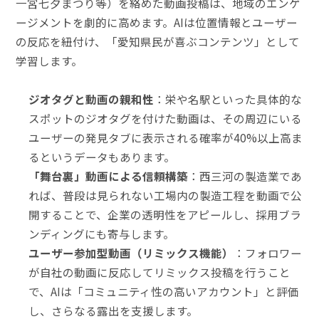
一宮七夕まつり等）を絡めた動画投稿は、地域のエンゲ
ージメントを劇的に高めます。AIは位置情報とユーザー
の反応を紐付け、「愛知県民が喜ぶコンテンツ」として
学習します。
ジオタグと動画の親和性
：栄や名駅といった具体的な
スポットのジオタグを付けた動画は、その周辺にいる
ユーザーの発見タブに表示される確率が40%以上高ま
るというデータもあります。
「舞台裏」動画による信頼構築
：西三河の製造業であ
れば、普段は見られない工場内の製造工程を動画で公
開することで、企業の透明性をアピールし、採用ブラ
ンディングにも寄与します。
ユーザー参加型動画（リミックス機能）
：フォロワー
が自社の動画に反応してリミックス投稿を行うこと
で、AIは「コミュニティ性の高いアカウント」と評価
し、さらなる露出を支援します。