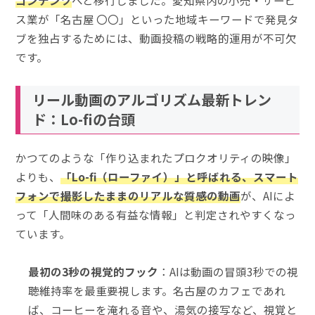
コンテンツ
へと移行しました。愛知県内の小売・サービ
ス業が「名古屋 〇〇」といった地域キーワードで発見タ
ブを独占するためには、動画投稿の戦略的運用が不可欠
です。
リール動画のアルゴリズム最新トレン
ド：Lo-fiの台頭
かつてのような「作り込まれたプロクオリティの映像」
よりも、
「Lo-fi（ローファイ）」と呼ばれる、スマート
フォンで撮影したままのリアルな質感の動画
が、AIによ
って「人間味のある有益な情報」と判定されやすくなっ
ています。
最初の3秒の視覚的フック
：AIは動画の冒頭3秒での視
聴維持率を最重要視します。名古屋のカフェであれ
ば、コーヒーを淹れる音や、湯気の接写など、視覚と