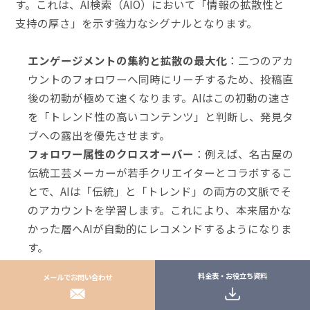
す。これは、AI検索（AIO）において「情報の拡散性と
支持の厚さ」を示す強力なシグナルとなります。
エンゲージメントの集約と拡散の最大化
：二つのアカ
ウントのフォロワーへ同時にリーチするため、投稿直
後の初動が極めて速くなります。AIはこの初動の速さ
を「トレンド性の高いコンテンツ」と判断し、発見タ
ブへの露出を優先させます。
フォロワー属性のクロスオーバー
：例えば、名古屋の
伝統工芸メーカーが若手クリエイターとコラボするこ
とで、AIは「伝統」と「トレンド」の両方の文脈でそ
のアカウントを学習します。これにより、本来届かな
かった層へAIが自動的にレコメンドするようになりま
す。
プロフィールの実在性証明
：複数の認証済みアカウン
料金表・お役立ち資料
メールでお問い合わせ
トとコラボを重ねることで、AIは「このアカウントは
地域コミュニティ内で確立された存在である」と認識