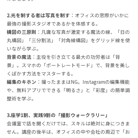
2.光を制する者は写真を制す
：オフィスの窓際がいかに
最強の撮影スタジオであるかを体感する。
構図の三原則
：凡庸な写真が激変する魔法の線、「日の
丸構図」「三分割法」「対角線構図」をグリッド線を使
いながら学ぶ。
背景の魔法
：主役を引き立てる最大の功労者は「背
景」。スマホの「ポートレートモード」で、背景を美し
くぼかす方法をマスターする。
編集のキホン
：撮ったままはNG。Instagramの編集機能
や、無料アプリでできる「明るさ」と「彩度」の簡単調
整術を学ぶ。
3.座学1割、実践9割の「撮影ウォークラリー」
会議室で話を聞くだけでは、スキルは絶対に身につきま
せん。講座の後半は、オフィスの中や会社の周辺で「お