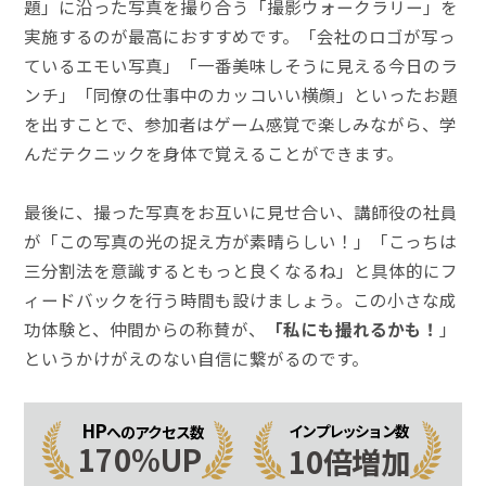
題」に沿った写真を撮り合う「撮影ウォークラリー」を
実施するのが最高におすすめです。「会社のロゴが写っ
ているエモい写真」「一番美味しそうに見える今日のラ
ンチ」「同僚の仕事中のカッコいい横顔」といったお題
を出すことで、参加者はゲーム感覚で楽しみながら、学
んだテクニックを身体で覚えることができます。
最後に、撮った写真をお互いに見せ合い、講師役の社員
が「この写真の光の捉え方が素晴らしい！」「こっちは
三分割法を意識するともっと良くなるね」と具体的にフ
ィードバックを行う時間も設けましょう。この小さな成
功体験と、仲間からの称賛が、
「私にも撮れるかも！
」
というかけがえのない自信に繋がるのです。
HP
インプレッション数
へのアクセス数
170%UP
10倍増加