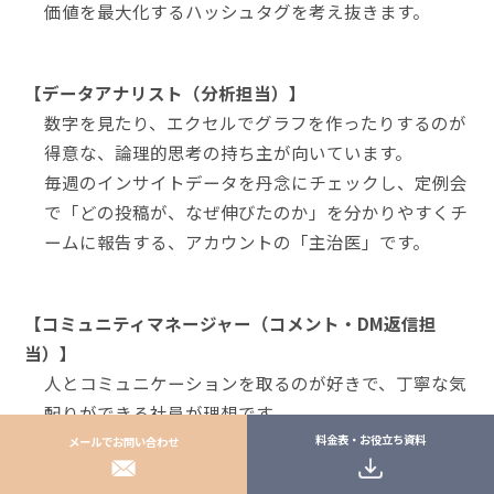
価値を最大化するハッシュタグを考え抜きます。
【データアナリスト（分析担当）】
数字を見たり、エクセルでグラフを作ったりするのが
得意な、論理的思考の持ち主が向いています。
毎週のインサイトデータを丹念にチェックし、定例会
で「どの投稿が、なぜ伸びたのか」を分かりやすくチ
ームに報告する、アカウントの「主治医」です。
【コミュニティマネージャー（コメント・DM返信担
当）】
人とコミュニケーションを取るのが好きで、丁寧な気
配りができる社員が理想です。
フォロワーからの大切なコメントやDMに、ブランド
料金表・お役立ち資料
メールでお問い合わせ
の顔として、温かみのある言葉で迅速に返信する、最