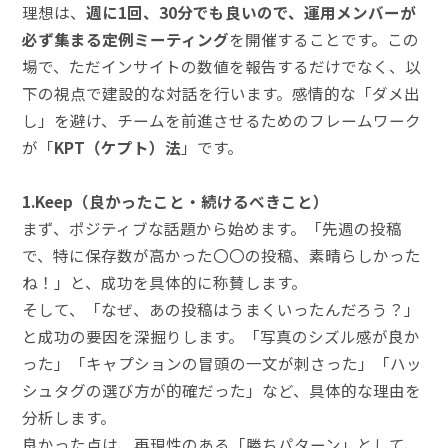
理想は、
週に1回、30分でも良いので、運用メンバーが
必ず集まる定例ミーティング
を開催することです。この
場で、ただインサイトの数値を報告するだけでなく、以
下の視点で建設的な対話を行います。感情的な「ダメ出
し」を避け、チームを前進させるためのフレームワーク
が「
KPT（ケプト）法
」です。
1.Keep（良かったこと・続けるべきこと）
まず、ポジティブな話題から始めます。「先週の投稿
で、特に保存数が高かった〇〇の投稿、素晴らしかった
ね！」と、成功を具体的に称賛します。
そして、「なぜ、あの投稿はうまくいったんだろう？」
と成功の要因を深掘りします。「写真のシズル感が良か
った」「キャプションの冒頭の一文が刺さった」「ハッ
シュタグの選び方が的確だった」など、具体的な理由を
分析します。
良かった点は、再現性のある「勝ちパターン」として、