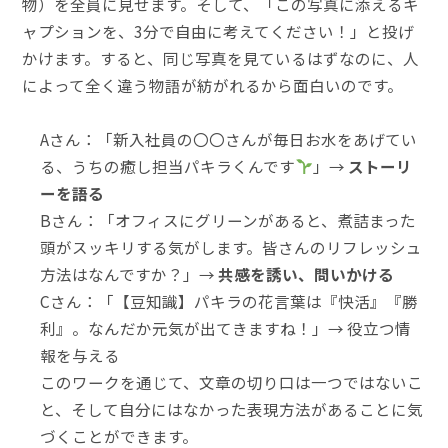
物）を全員に見せます。そして、「この写真に添えるキ
ャプションを、3分で自由に考えてください！」と投げ
かけます。すると、同じ写真を見ているはずなのに、人
によって全く違う物語が紡がれるから面白いのです。
Aさん：「新入社員の〇〇さんが毎日お水をあげてい
る、うちの癒し担当パキラくんです
」→
ストーリ
ーを語る
Bさん：「オフィスにグリーンがあると、煮詰まった
頭がスッキリする気がします。皆さんのリフレッシュ
方法はなんですか？」→
共感を誘い、問いかける
Cさん：「【豆知識】パキラの花言葉は『快活』『勝
利』。なんだか元気が出てきますね！」→ 役立つ情
報を与える
このワークを通じて、文章の切り口は一つではないこ
と、そして自分にはなかった表現方法があることに気
づくことができます。