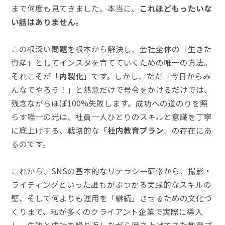
まで何度も見てきました。本当に、
これほどもったいな
い話はありません。
この根深い問題を根本から解決し、会社全体の「生きた
資産」としてインスタを育てていくための唯一の方法。
それこそが「
内製化
」です。しかし、ただ「今日からみ
んなでやろう！」と熱意だけで号令をかけるだけでは、
残念ながらほぼ100%失敗します。成功への道のりを照
らす唯一の光は、社員一人ひとりのスキルと意識を丁寧
に底上げする、戦略的な「
社内教育プラン
」の存在にあ
るのです。
これから、SNSの基本的なリテラシー研修から、撮影・
ライティングといった誰もがぶつかる実践的なスキルの
壁、そして何よりも運用を「継続」させるための文化づ
くりまで、私が多くのクライアント企業で実際に導入
し、失敗と成功を繰り返しながら磨き上げてきた教育プ